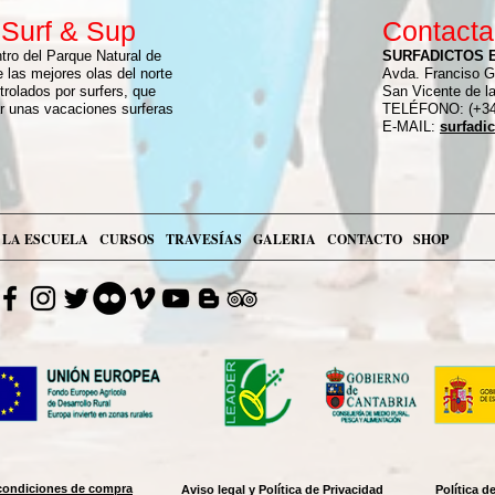
 Surf & Sup
Contacta
tro del Parque Natural de
SURFADICTOS 
 las mejores olas del norte
Avda. Franciso G
rolados por surfers, que
San Vicente de l
r unas vacaciones surferas
TELÉFONO: (+34)
E-MAIL:
surfadi
LA ESCUELA
CURSOS
TRAVESÍAS
GALERIA
CONTACTO
SHOP
condiciones de compra
Aviso legal y Política de Privacidad
Política d