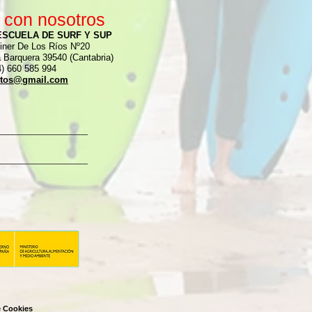
 con nosotros
ESCUELA DE SURF Y SUP
iner De Los Ríos Nº20
a Barquera 39540 (Cantabria)
 660 585 994
ctos@gmail.com
e Cookies