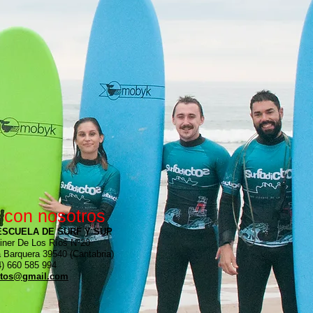
 con nosotros
ESCUELA DE SURF Y SUP
iner De Los Ríos Nº20
a Barquera 39540 (Cantabria)
 660 585 994
ctos@gmail.com