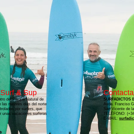
 Surf & Sup
Contacta
tro del Parque Natural de
SURFADICTOS 
 las mejores olas del norte
Avda. Franciso G
rolados por surfers, que
San Vicente de l
r unas vacaciones surferas
TELÉFONO: (+34)
E-MAIL:
surfadi