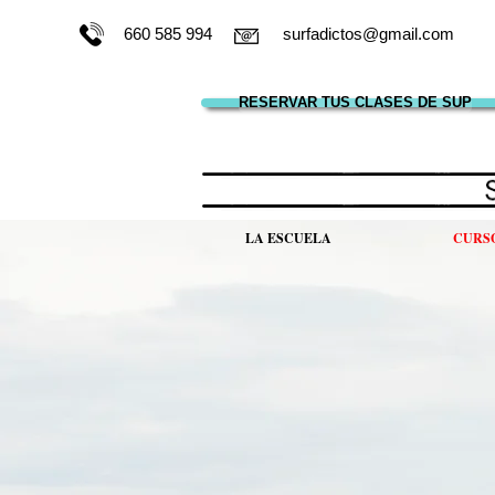
660 585 994
surfadictos@gmail.com
RESERVAR TUS CLASES DE SUP
LA ESCUELA
CURS