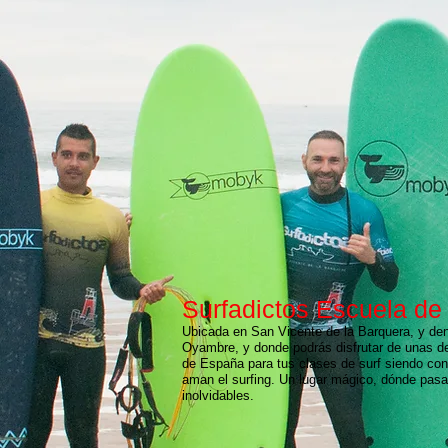
Surfadictos Escuela de
Ubicada en San Vicente de la Barquera, y den
Oyambre, y donde podrás disfrutar de unas de
de España para tus clases de surf siendo cont
aman el surfing. Un lugar mágico, dónde pasa
inolvidables.