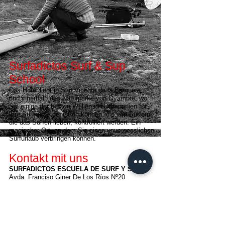
Surfadictos Surf & Sup
School
Das Hotel liegt in San Vicente de la Barquera,
und innerhalb des Naturparks von Oyambre, wo
Sie einige der besten Wellen in Nordspanien für
Ihre Surfkurse genießen können, die von Surfern,
die das Surfen lieben, kontrolliert werden. Ein
magischer Ort, an dem Sie einen unvergesslichen
Surfurlaub verbringen können.
Kontakt mit uns
SURFADICTOS ESCUELA DE SURF Y SUP
Avda. Franciso Giner De Los Ríos Nº20
San Vicente de la Barquera 39540 (Cantabria)
TELEPHON: (+34) 660 585 994
E-MAIL:
surfadictos@gmail.com